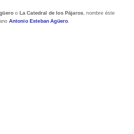
Agüero
o
La Catedral de los Pájaros
, nombre éste
tano
Antonio Esteban Agüero
.