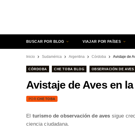
BUSCAR POR BLOG
VIAJAR POR PAÍSES
Inicio
Sudamérica
Argentina
Córdoba
Avistaje de 
CÓRDOBA
CHE TOBA BLOG
OBSERVACIÓN DE AVES
Avistaje de Aves en l
POR
CHE TOBA
El
turismo de observación de aves
sigue crec
ciencia ciudadana.