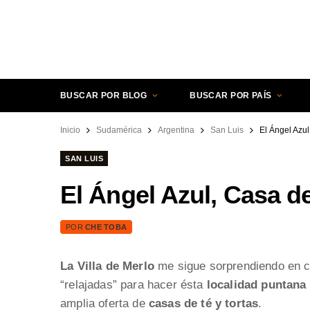
BUSCAR POR BLOG
BUSCAR POR PAÍS
Inicio
Sudamérica
Argentina
San Luis
El Ángel Azul
SAN LUIS
El Ángel Azul, Casa d
POR
CHE TOBA
La Villa de Merlo
me sigue sorprendiendo en ca
“relajadas” para hacer ésta
localidad puntana 
amplia oferta de
casas de té y tortas
.