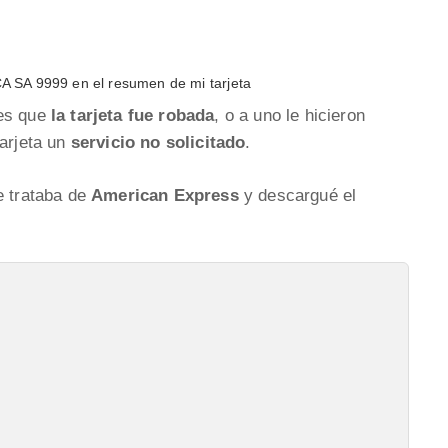
 SA 9999 en el resumen de mi tarjeta
 es que
la tarjeta fue robada
, o a uno le hicieron
tarjeta un
servicio no solicitado
.
e trataba de
American Express
y descargué el