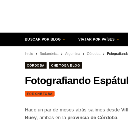
BUSCAR POR BLOG
VIAJAR POR PAÍSES
Inicio
Sudamérica
Argentina
Córdoba
Fotografiand
CÓRDOBA
CHE TOBA BLOG
Fotografiando Espátu
POR
CHE TOBA
Hace un par de meses atrás salimos desde
Vil
Buey
, ambas en la
provincia de Córdoba
.