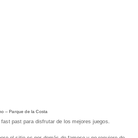
no – Parque de la Costa
fast past para disfrutar de los mejores juegos.
pero el sitio es por demás de famoso y no requiere de