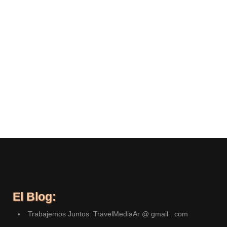
El Blog:
Trabajemos Juntos: TravelMediaAr @ gmail . com