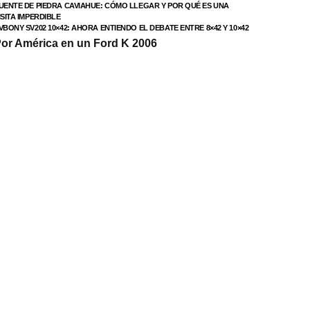
UENTE DE PIEDRA CAVIAHUE: CÓMO LLEGAR Y POR QUÉ ES UNA
ISITA IMPERDIBLE
VBONY SV202 10×42: AHORA ENTIENDO EL DEBATE ENTRE 8×42 Y 10×42
or América en un Ford K 2006