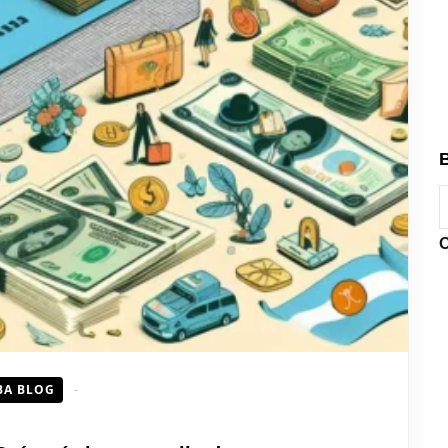
B
B
O
BA BLOG