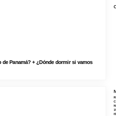
O
to de Panamá? + ¿Dónde dormir si vamos
N
R
C
N
1
I