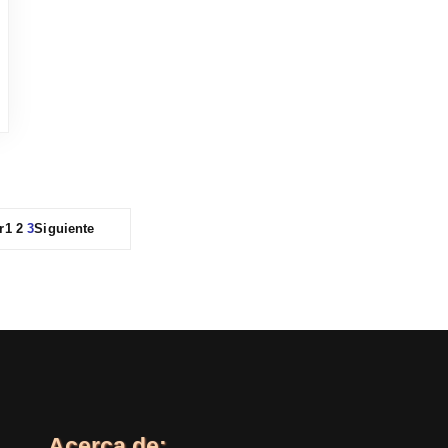
r
1
2
3
Siguiente
Acerca de: