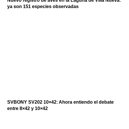
Nuevo registro de aves en la Laguna de Villa Nueva:
ya son 151 especies observadas
SVBONY SV202 10×42: Ahora entiendo el debate
entre 8×42 y 10×42